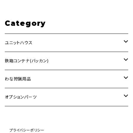
プレハブ 仮設 コ
坪 9.9㎡ スーパ
9.9㎡ スーパー
ンテナ コンテナ
ーコンテナ プレ
コンテナ プレハ
ハウス
ハブ 仮設 コンテ
ブ 仮設 コンテナ
Category
ナ コンテナハウ
コンテナハウス 1
ス
戸
ユニットハウス
2.48ｍ×4ｍ (ホワイト)
鉄箱コンテナ(バッカン)
2.48ｍ×4ｍ (ブラック)
1.5m³
わな狩猟用品
2.48ｍ×4ｍ (迷彩)
1.0m³
箱わな
オプションパーツ
Sサイズ
3ｍ×6ｍ (ホワイト)
2.0m³
庇 (ひさし)
プライバシーポリシー
Mサイズ
3ｍ×6ｍ (ブラック)