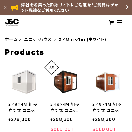
弊社を名乗った詐欺サイトにご注意を！ご質問はチャ
ット機能をご利用ください
ホーム
ユニットハウス
2.48ｍ×4ｍ (ホワイト)
Products
2.48×4M 組み
2.48×4M 組み
2.48×4M 組み
立て式 ユニット
立て式 ユニット
立て式 ユニット
ハウス 白 ホワイ
ハウス ブラウン
ハウス ブラウン
¥278,300
¥298,300
¥298,300
ト 3坪 9.9㎡ ス
木目 ウッド調 ダ
木目 ウッド調 ラ
ーパーコンテナ
ークブラウン 3
イトブラウン 3坪
SOLD OUT
SOLD OUT