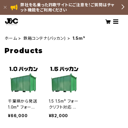
弊社を名乗った詐欺サイトにご注意を！ご質問はチャ
ット機能をご利用ください
ホーム
鉄箱コンテナ(バッカン)
1.5m³
Products
千葉県から発送
1.5 1.5m³ フォー
1.0m³ フォーク
クリフト対応 バ
リフト対応 バッ
ッカン 産廃ボッ
¥66,000
¥82,000
カン 産廃ボック
クス 水抜け穴あ
ス 水抜け穴あり
り 大型 ゴミ箱