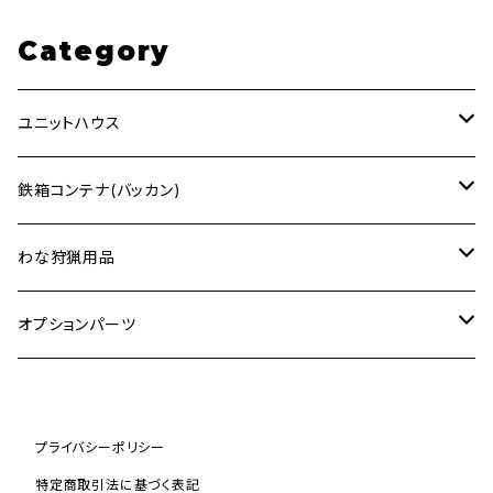
大型 ゴミ箱 鉄
鉄箱 スクラップ
箱 スクラップ コ
コンテナ 外寸約
Category
ンテナ 外寸約
幅1025長さ177
幅884mm長さ1
5mm高1055mm
634mm高965
ユニットハウス
mm
2.48ｍ×4ｍ (ホワイト)
鉄箱コンテナ(バッカン)
2.48ｍ×4ｍ (ブラック)
1.5m³
わな狩猟用品
2.48ｍ×4ｍ (迷彩)
1.0m³
箱わな
オプションパーツ
Sサイズ
3ｍ×6ｍ (ホワイト)
2.0m³
庇 (ひさし)
プライバシーポリシー
Mサイズ
3ｍ×6ｍ (ブラック)
特定商取引法に基づく表記