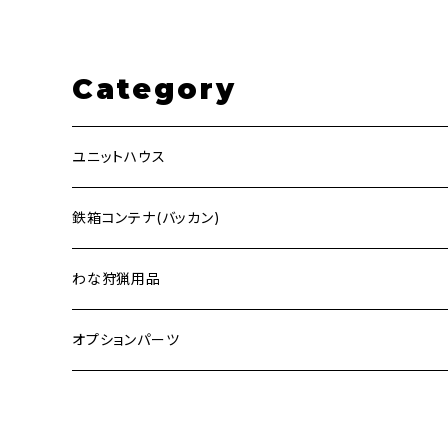
Category
ユニットハウス
2.48ｍ×4ｍ (ホワイト)
鉄箱コンテナ(バッカン)
2.48ｍ×4ｍ (ブラック)
1.5m³
わな狩猟用品
2.48ｍ×4ｍ (迷彩)
1.0m³
箱わな
オプションパーツ
Sサイズ
3ｍ×6ｍ (ホワイト)
2.0m³
庇 (ひさし)