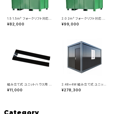
1.5 1.5m³ フォークリフト対応
2.0 2m³ フォークリフト対応 バ
バッカン 産廃ボックス 水抜け穴
ッカン 産廃ボックス 水抜け穴あ
¥82,000
¥99,000
あり 大型 ゴミ箱 鉄箱 スクラッ
り 大型 ゴミ箱 鉄箱 スクラップ
プ コンテナ 外寸約 幅1025長さ
コンテナ 外寸約 幅1116長さ191
1775mm高1055mm
6mm高1215mm
組み立て式 ユニットハウス用 庇
2.48×4M 組み立て式 ユニット
ひさし 雨よけ ステー2本 ボルト
ハウス 黒 ブラック 3坪 9.9㎡
¥11,000
¥278,300
付 玄関 ドア上 エントランス 鉄
スーパーコンテナ プレハブ 仮設
黒 ブラック
コンテナ コンテナハウス
Category