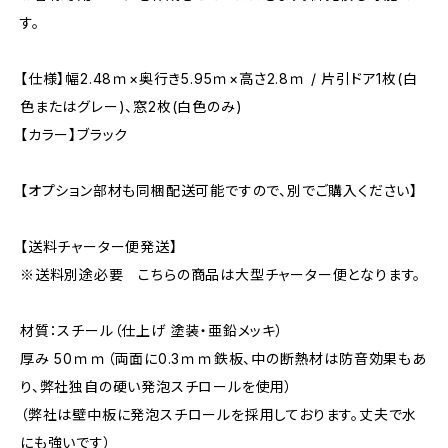
す。
【仕様】幅2.48ｍ×奥行き5.95ｍ×高さ2.8ｍ / 片引ドア1枚(白
色またはグレー)、窓2枚(白色のみ)
【カラー】ブラック
【オプション部材も同梱配送可能ですので、別でご購入ください】
【送料チャーター便発送】
※送料別途必要 こちらの商品は大型チャーター便となります。
材質：スチール（仕上げ 塗装・亜鉛メッキ）
厚み 50ｍｍ（両面に0.3ｍｍ鉄板、中の断熱材は防音効果もあ
り、弊社独自の硬い発泡スチロールを使用）
（弊社は壁中板に発泡スチロールを採用しております。丈夫で水
にも強いです）