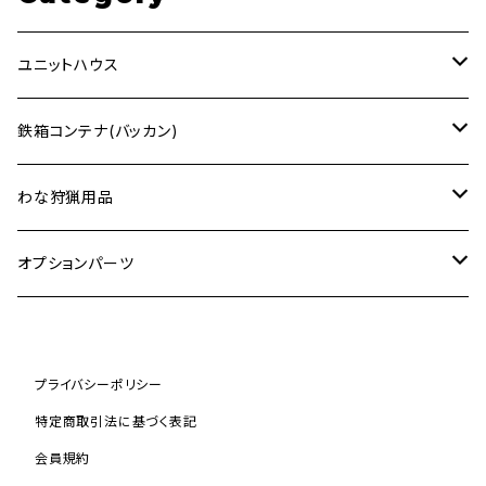
ユニットハウス
2.48ｍ×4ｍ (ホワイト)
鉄箱コンテナ(バッカン)
2.48ｍ×4ｍ (ブラック)
1.5m³
わな狩猟用品
2.48ｍ×4ｍ (迷彩)
1.0m³
箱わな
オプションパーツ
Sサイズ
3ｍ×6ｍ (ホワイト)
2.0m³
庇 (ひさし)
プライバシーポリシー
Mサイズ
3ｍ×6ｍ (ブラック)
特定商取引法に基づく表記
Lサイズ
会員規約
2.48ｍ×4ｍ (ウッド調ライトブラウン)