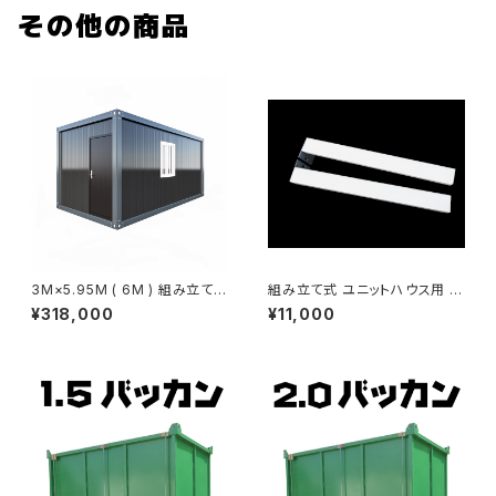
その他の商品
3M×5.95M ( 6M ) 組み立て式
組み立て式 ユニットハウス用 庇
ユニットハウス 黒 ブラック 5.4
ひさし 雨よけ ステー2本 ボルト
¥318,000
¥11,000
坪 スーパーコンテナ プレハブ
付 玄関 ドア上 エントランス 鉄
仮設 コンテナ コンテナハウス 1
白 ホワイト
戸