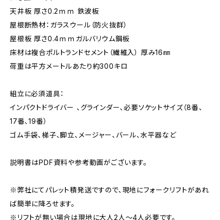
天井板 厚さ0.2ｍｍ 鉄波板
屋根断熱材：ガラスウール（防火抜群）
屋根板 厚さ0.4ｍｍガルバリウム鋼板
床材は複合ポルトランドセメント（繊維入） 厚み16㎜
荷重は平方メートルあたり約300キロ
組立に必須道具：
インパクトドライバー 、グラインダー、必要ソケットサイズ（8番、
17番、19番）
ゴム手袋、梯子、脚立、メージャー、バール、水平器など
説明書はPDF資料や参考動画がございます。
※弊社にてパレット積発送ですので、現地にフォークリフトがあれ
ば簡単に降ろせます。
※リフトが無い場合は現地に大人2人～4人必要です。